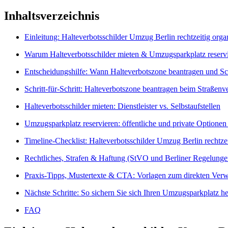
Inhaltsverzeichnis
Einleitung: Halteverbotsschilder Umzug Berlin rechtzeitig orga
Warum Halteverbotsschilder mieten & Umzugsparkplatz reservi
Entscheidungshilfe: Wann Halteverbotszone beantragen und Sch
Schritt-für-Schritt: Halteverbotszone beantragen beim Straßenv
Halteverbotsschilder mieten: Dienstleister vs. Selbstaufstellen
Umzugsparkplatz reservieren: öffentliche und private Optionen 
Timeline-Checklist: Halteverbotsschilder Umzug Berlin rechtze
Rechtliches, Strafen & Haftung (StVO und Berliner Regelunge
Praxis-Tipps, Mustertexte & CTA: Vorlagen zum direkten Ver
Nächste Schritte: So sichern Sie sich Ihren Umzugsparkplatz h
FAQ