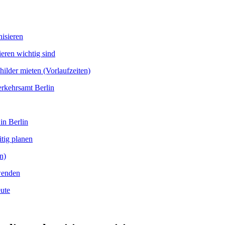
nisieren
eren wichtig sind
ilder mieten (Vorlaufzeiten)
erkehrsamt Berlin
in Berlin
itig planen
n)
wenden
eute