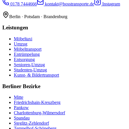
0178 7444666
kontakt@bosstransporte.de
Instagram
Berlin · Potsdam · Brandenburg
Leistungen
Möbeltaxi
Umzug
Möbeltransport
Entrümpelung
Entsorgung
Senioren-Umzug
Studenten-Umzug
Kunst- & Bildertransport
Berliner Bezirke
Mitte
Friedrichshain-Kreuzberg
Pankow
Charlottenburg-Wilmersdorf
Spandau
Steglitz-Zehlendorf
Tempelhof-Schöneberg