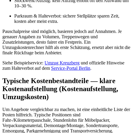
Stockwerk/Aufzug: kein Aufzug erhöht oft den Aufwand um
10–30 %.
Parkraum & Halteverbot: sichere Stellplätze sparen Zeit,
kosten aber meist extra.
Pauschalpreise sind möglich, basieren jedoch auf Annahmen. Je
genauer Angaben zu Volumen, Treppenwegen und
Zusatzleistungen, desto fairer ein Festpreis. Ein
Umzugskostenrechner hilft als erste Schätzung, ersetzt aber nicht die
finale Rückfrage beim Anbieter.
Siehe Beispielservice:
Umzug Kreuzberg
und offizielle Hinweise
zum Halteverbot auf dem
Service‑Portal Berlin
.
Typische Kostenbestandteile — klare
Kostenaufstellung (Kostenaufstellung,
Umzugskosten)
Um Angebote vergleichbar zu machen, ist eine einheitliche Liste der
Posten hilfreich. Typische Positionen sind
Fahr-/Kilometerpauschale, Stundenlohn für Möbelpacker,
Verpackungsmaterial, Demontage/Montage, Sondertransporte,
Entsorgung, Parkgenehmigung und Transportversicherung.