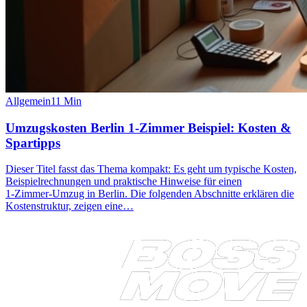
Allgemein
11
Min
Umzugskosten Berlin 1‑Zimmer Beispiel: Kosten &
Spartipps
Dieser Titel fasst das Thema kompakt: Es geht um typische Kosten,
Beispielrechnungen und praktische Hinweise für einen
1‑Zimmer‑Umzug in Berlin. Die folgenden Abschnitte erklären die
Kostenstruktur, zeigen eine…