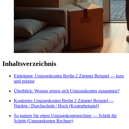
Inhaltsverzeichnis
Einleitung: Umzugskosten Berlin 2 Zimmer Beispiel — kurz
und präzise
Überblick: Woraus setzen sich Umzugskosten zusammen?
Konkretes Umzugskosten Berlin 2 Zimmer Beispiel —
Niedrig / Durchschnitt / Hoch (Kostenbeispiel)
So nutzen Sie einen Umzugskostenrechner — Schritt für
Schritt (Umzugskosten Rechner)