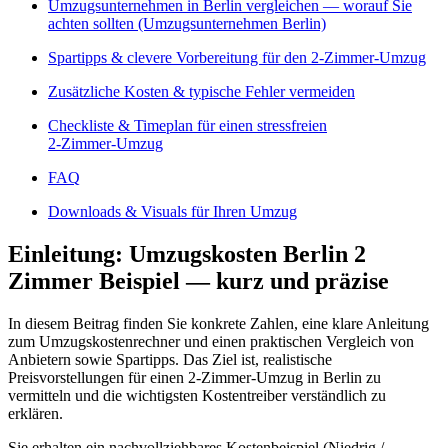
Umzugsunternehmen in Berlin vergleichen — worauf Sie
achten sollten (Umzugsunternehmen Berlin)
Spartipps & clevere Vorbereitung für den 2‑Zimmer‑Umzug
Zusätzliche Kosten & typische Fehler vermeiden
Checkliste & Timeplan für einen stressfreien
2‑Zimmer‑Umzug
FAQ
Downloads & Visuals für Ihren Umzug
Einleitung: Umzugskosten Berlin 2
Zimmer Beispiel — kurz und präzise
In diesem Beitrag finden Sie konkrete Zahlen, eine klare Anleitung
zum Umzugskostenrechner und einen praktischen Vergleich von
Anbietern sowie Spartipps. Das Ziel ist, realistische
Preisvorstellungen für einen 2‑Zimmer‑Umzug in Berlin zu
vermitteln und die wichtigsten Kostentreiber verständlich zu
erklären.
Sie erhalten ein nachvollziehbares Kostenbeispiel (Niedrig /