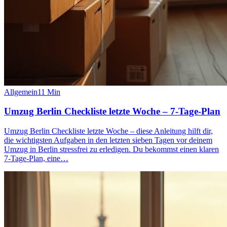
Allgemein
11
Min
Umzug Berlin Checkliste letzte Woche – 7-Tage-Plan
Umzug Berlin Checkliste letzte Woche – diese Anleitung hilft dir,
die wichtigsten Aufgaben in den letzten sieben Tagen vor deinem
Umzug in Berlin stressfrei zu erledigen. Du bekommst einen klaren
7‑Tage‑Plan, eine…