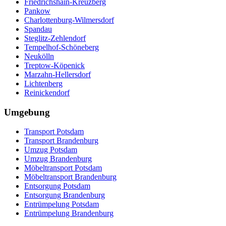
Friedrichshain-Kreuzberg
Pankow
Charlottenburg-Wilmersdorf
Spandau
Steglitz-Zehlendorf
Tempelhof-Schöneberg
Neukölln
Treptow-Köpenick
Marzahn-Hellersdorf
Lichtenberg
Reinickendorf
Umgebung
Transport Potsdam
Transport Brandenburg
Umzug Potsdam
Umzug Brandenburg
Möbeltransport Potsdam
Möbeltransport Brandenburg
Entsorgung Potsdam
Entsorgung Brandenburg
Entrümpelung Potsdam
Entrümpelung Brandenburg