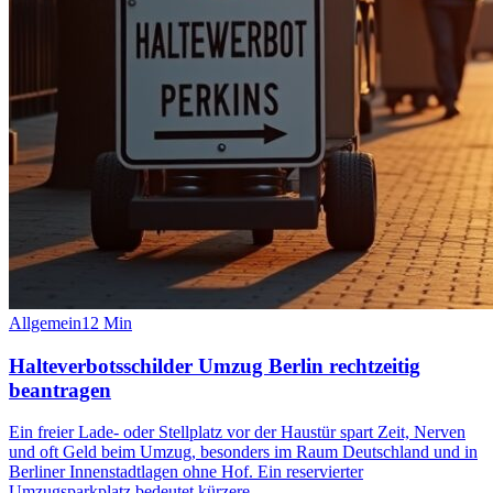
Allgemein
12
Min
Halteverbotsschilder Umzug Berlin rechtzeitig
beantragen
Ein freier Lade- oder Stellplatz vor der Haustür spart Zeit, Nerven
und oft Geld beim Umzug, besonders im Raum Deutschland und in
Berliner Innenstadtlagen ohne Hof. Ein reservierter
Umzugsparkplatz bedeutet kürzere…