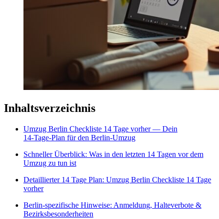
Inhaltsverzeichnis
Umzug Berlin Checkliste 14 Tage vorher — Dein
14‑Tage‑Plan für den Berlin‑Umzug
Schneller Überblick: Was in den letzten 14 Tagen vor dem
Umzug zu tun ist
Detaillierter 14 Tage Plan: Umzug Berlin Checkliste 14 Tage
vorher
Berlin-spezifische Hinweise: Anmeldung, Halteverbote &
Bezirksbesonderheiten