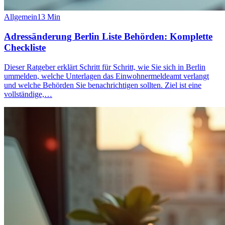
Allgemein
13
Min
Adressänderung Berlin Liste Behörden: Komplette
Checkliste
Dieser Ratgeber erklärt Schritt für Schritt, wie Sie sich in Berlin
ummelden, welche Unterlagen das Einwohnermeldeamt verlangt
und welche Behörden Sie benachrichtigen sollten. Ziel ist eine
vollständige,…