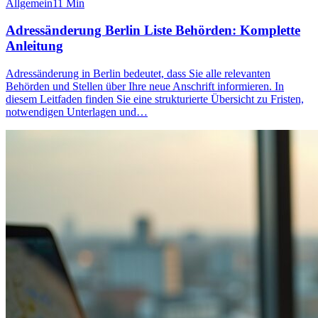
Allgemein
11
Min
Adressänderung Berlin Liste Behörden: Komplette
Anleitung
Adressänderung in Berlin bedeutet, dass Sie alle relevanten
Behörden und Stellen über Ihre neue Anschrift informieren. In
diesem Leitfaden finden Sie eine strukturierte Übersicht zu Fristen,
notwendigen Unterlagen und…