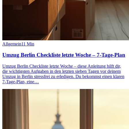
Allgemein
11
Min
Umzug Berlin Checkliste letzte Woche – 7-Tage-Plan
Umzug Berlin Checkliste letzte Woche – diese Anleitung hilft dir,
die wichtigsten Aufgaben in den letzten sieben Tagen vor deinem
Umzug in Berlin stressfrei zu erledigen. Du bekommst einen klaren
7‑Tage‑Plan, eine…