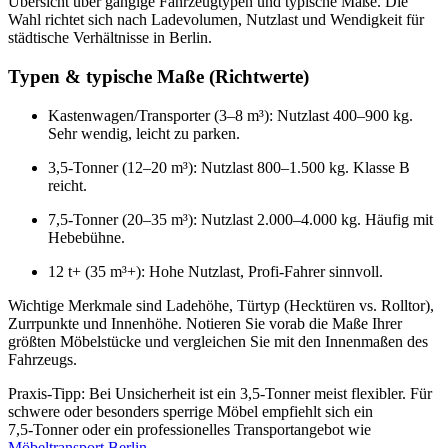
Übersicht über gängige Fahrzeugtypen und typische Maße. Die
Wahl richtet sich nach Ladevolumen, Nutzlast und Wendigkeit für
städtische Verhältnisse in Berlin.
Typen & typische Maße (Richtwerte)
Kastenwagen/Transporter (3–8 m³): Nutzlast 400–900 kg.
Sehr wendig, leicht zu parken.
3,5‑Tonner (12–20 m³): Nutzlast 800–1.500 kg. Klasse B
reicht.
7,5‑Tonner (20–35 m³): Nutzlast 2.000–4.000 kg. Häufig mit
Hebebühne.
12 t+ (35 m³+): Hohe Nutzlast, Profi‑Fahrer sinnvoll.
Wichtige Merkmale sind Ladehöhe, Türtyp (Hecktüren vs. Rolltor),
Zurrpunkte und Innenhöhe. Notieren Sie vorab die Maße Ihrer
größten Möbelstücke und vergleichen Sie mit den Innenmaßen des
Fahrzeugs.
Praxis‑Tipp: Bei Unsicherheit ist ein 3,5‑Tonner meist flexibler. Für
schwere oder besonders sperrige Möbel empfiehlt sich ein
7,5‑Tonner oder ein professionelles Transportangebot wie
Möbeltransport Berlin
.