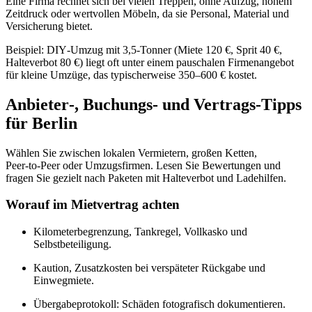
Eine Firma rechnet sich bei vielen Treppen, ohne Aufzug, hohem
Zeitdruck oder wertvollen Möbeln, da sie Personal, Material und
Versicherung bietet.
Beispiel: DIY‑Umzug mit 3,5‑Tonner (Miete 120 €, Sprit 40 €,
Halteverbot 80 €) liegt oft unter einem pauschalen Firmenangebot
für kleine Umzüge, das typischerweise 350–600 € kostet.
Anbieter‑, Buchungs‑ und Vertrags‑Tipps
für Berlin
Wählen Sie zwischen lokalen Vermietern, großen Ketten,
Peer‑to‑Peer oder Umzugsfirmen. Lesen Sie Bewertungen und
fragen Sie gezielt nach Paketen mit Halteverbot und Ladehilfen.
Worauf im Mietvertrag achten
Kilometerbegrenzung, Tankregel, Vollkasko und
Selbstbeteiligung.
Kaution, Zusatzkosten bei verspäteter Rückgabe und
Einwegmiete.
Übergabeprotokoll: Schäden fotografisch dokumentieren.