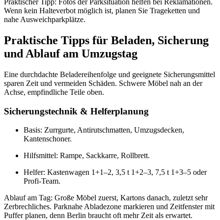
Praktischer Tipp: Fotos der Parksituation helfen bei Reklamationen.
Wenn kein Halteverbot möglich ist, planen Sie Trageketten und
nahe Ausweichparkplätze.
Praktische Tipps für Beladen, Sicherung
und Ablauf am Umzugstag
Eine durchdachte Beladereihenfolge und geeignete Sicherungsmittel
sparen Zeit und vermeiden Schäden. Schwere Möbel nah an der
Achse, empfindliche Teile oben.
Sicherungstechnik & Helferplanung
Basis: Zurrgurte, Antirutschmatten, Umzugsdecken,
Kantenschoner.
Hilfsmittel: Rampe, Sackkarre, Rollbrett.
Helfer: Kastenwagen 1+1–2, 3,5 t 1+2–3, 7,5 t 1+3–5 oder
Profi‑Team.
Ablauf am Tag: Große Möbel zuerst, Kartons danach, zuletzt sehr
Zerbrechliches. Parknahe Abladezone markieren und Zeitfenster mit
Puffer planen, denn Berlin braucht oft mehr Zeit als erwartet.