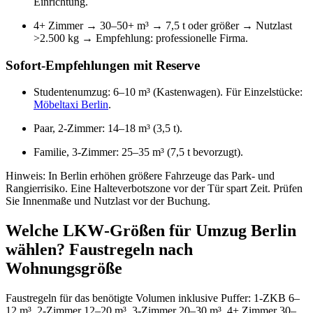
Einrichtung.
4+ Zimmer → 30–50+ m³ → 7,5 t oder größer → Nutzlast
>2.500 kg → Empfehlung: professionelle Firma.
Sofort‑Empfehlungen mit Reserve
Studentenumzug: 6–10 m³ (Kastenwagen). Für Einzelstücke:
Möbeltaxi Berlin
.
Paar, 2‑Zimmer: 14–18 m³ (3,5 t).
Familie, 3‑Zimmer: 25–35 m³ (7,5 t bevorzugt).
Hinweis: In Berlin erhöhen größere Fahrzeuge das Park- und
Rangier­risiko. Eine Halteverbotszone vor der Tür spart Zeit. Prüfen
Sie Innenmaße und Nutzlast vor der Buchung.
Welche LKW‑Größen für Umzug Berlin
wählen? Faustregeln nach
Wohnungsgröße
Faustregeln für das benötigte Volumen inklusive Puffer: 1‑ZKB 6–
12 m³, 2‑Zimmer 12–20 m³, 3‑Zimmer 20–30 m³, 4+ Zimmer 30–