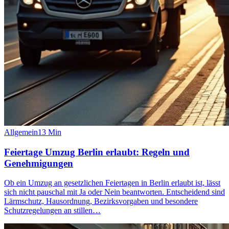
Allgemein
13
Min
Feiertage Umzug Berlin erlaubt: Regeln und
Genehmigungen
Ob ein Umzug an gesetzlichen Feiertagen in Berlin erlaubt ist, lässt
sich nicht pauschal mit Ja oder Nein beantworten. Entscheidend sind
Lärmschutz, Hausordnung, Bezirksvorgaben und besondere
Schutzregelungen an stillen…