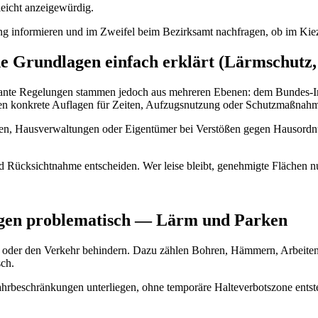
leicht anzeigewürdig.
ng informieren und im Zweifel beim Bezirksamt nachfragen, ob im Kiez
he Grundlagen einfach erklärt (Lärmschutz
elevante Regelungen stammen jedoch aus mehreren Ebenen: dem Bundes-
n konkrete Auflagen für Zeiten, Aufzugsnutzung oder Schutzmaßnahm
n, Hausverwaltungen oder Eigentümer bei Verstößen gegen Hausordnung
 und Rücksichtnahme entscheiden. Wer leise bleibt, genehmigte Flächen
agen problematisch — Lärm und Parken
uern oder den Verkehr behindern. Dazu zählen Bohren, Hämmern, Arbeit
sch.
hrbeschränkungen unterliegen, ohne temporäre Halteverbotszone ents