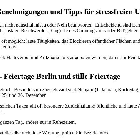
Genehmigungen und Tipps für stressfreien
t sich nicht pauschal mit Ja oder Nein beantworten. Entscheidend sind
ht, riskiert Beschwerden, Eingriffe des Ordnungsamts oder Bußgelder.
t oft möglich; laute Tätigkeiten, das Blockieren öffentlicher Flächen
henfolge.
, ob Halteverbot und Aufzugsschutz angeboten werden, damit Ihr Feier
 Feiertage Berlin und stille Feiertage
eblich. Besonders umzugsrelevant sind Neujahr (1. Januar), Karfreitag
e 25. und 26. Dezember.
olchen Tagen gilt oft besondere Zurückhaltung; öffentliche und laute 
n.
ganzen Tag, andere nur in Ruhezeiten.
t dieselbe rechtliche Wirkung; prüfen Sie Bezirksinfos.