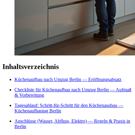
Inhaltsverzeichnis
Küchenaufbau nach Umzug Berlin — Eröffnungsabsatz
Checkliste für Küchenaufbau nach Umzug Berlin — Aufmaß
& Vorbereitung
Tagesablauf: Schritt-für-Schritt für den Küchenausbau —
Küchenaufbautag Berlin
Anschlüsse (Wasser, Abfluss, Elektro) — Regeln & Praxis in
Berlin