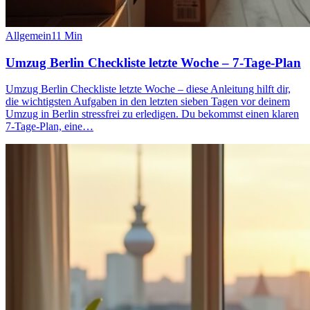
Allgemein
11
Min
Umzug Berlin Checkliste letzte Woche – 7-Tage-Plan
Umzug Berlin Checkliste letzte Woche – diese Anleitung hilft dir,
die wichtigsten Aufgaben in den letzten sieben Tagen vor deinem
Umzug in Berlin stressfrei zu erledigen. Du bekommst einen klaren
7‑Tage‑Plan, eine…