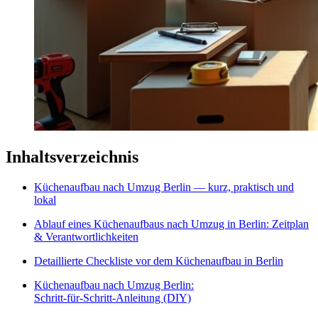
Inhaltsverzeichnis
Küchenaufbau nach Umzug Berlin — kurz, praktisch und
lokal
Ablauf eines Küchenaufbaus nach Umzug in Berlin: Zeitplan
& Verantwortlichkeiten
Detaillierte Checkliste vor dem Küchenaufbau in Berlin
Küchenaufbau nach Umzug Berlin:
Schritt‑für‑Schritt‑Anleitung (DIY)