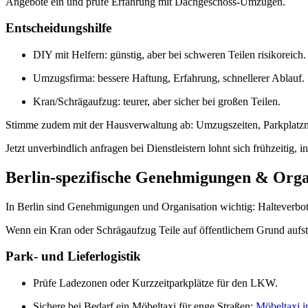
Angebote ein und prüfe Erfahrung mit Dachgeschoss-Umzügen.
Entscheidungshilfe
DIY mit Helfern: günstig, aber bei schweren Teilen risikoreich.
Umzugsfirma: bessere Haftung, Erfahrung, schnellerer Ablauf.
Kran/Schrägaufzug: teurer, aber sicher bei großen Teilen.
Stimme zudem mit der Hausverwaltung ab: Umzugszeiten, Parkplatznut
Jetzt unverbindlich anfragen bei Dienstleistern lohnt sich frühzeitig, 
Berlin-spezifische Genehmigungen & Orga
In Berlin sind Genehmigungen und Organisation wichtig: Halteverbot
Wenn ein Kran oder Schrägaufzug Teile auf öffentlichem Grund aufste
Park- und Lieferlogistik
Prüfe Ladezonen oder Kurzzeitparkplätze für den LKW.
Sichere bei Bedarf ein Möbeltaxi für enge Straßen:
Möbeltaxi i