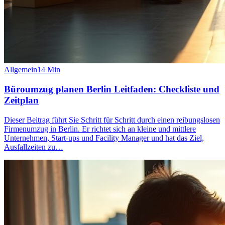
Allgemein
14
Min
Büroumzug planen Berlin Leitfaden: Checkliste und
Zeitplan
Dieser Beitrag führt Sie Schritt für Schritt durch einen reibungslosen
Firmenumzug in Berlin. Er richtet sich an kleine und mittlere
Unternehmen, Start-ups und Facility Manager und hat das Ziel,
Ausfallzeiten zu…