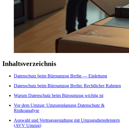
Inhaltsverzeichnis
Datenschutz beim Büroumzug Berlin — Einleitung
Datenschutz beim Büroumzug Berlin: Rechtlicher Rahmen
Warum Datenschutz beim Büroumzug wichtig ist
Vor dem Umzug: Umzugsplanung Datenschutz &
Risikoanalyse
Auswahl und Vertragsgestaltung mit Umzugsdienstleistern
(AVV Umzug)