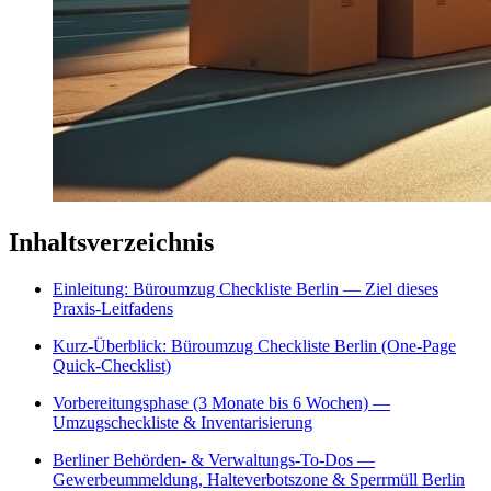
Inhaltsverzeichnis
Einleitung: Büroumzug Checkliste Berlin — Ziel dieses
Praxis-Leitfadens
Kurz‑Überblick: Büroumzug Checkliste Berlin (One‑Page
Quick‑Checklist)
Vorbereitungsphase (3 Monate bis 6 Wochen) —
Umzugscheckliste & Inventarisierung
Berliner Behörden- & Verwaltungs‑To‑Dos —
Gewerbeummeldung, Halteverbotszone & Sperrmüll Berlin