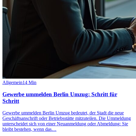
Allgemein
14
Min
Gewerbe ummelden Berlin Umzug: Schritt für
Schritt
Gewerbe ummelden Berlin Umzug bedeutet, der Stadt die neue
Geschäftsanschrift oder Betriebsstätte mitzuteilen. Die Ummeldung
unterscheidet sich von einer Neuanmeldung oder Abmeldung: Sie
bleibt bestehen, wenn das…