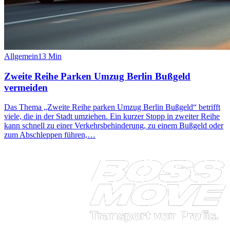
Allgemein
13
Min
Zweite Reihe Parken Umzug Berlin Bußgeld
vermeiden
Das Thema „Zweite Reihe parken Umzug Berlin Bußgeld“ betrifft
viele, die in der Stadt umziehen. Ein kurzer Stopp in zweiter Reihe
kann schnell zu einer Verkehrsbehinderung, zu einem Bußgeld oder
zum Abschleppen führen,…