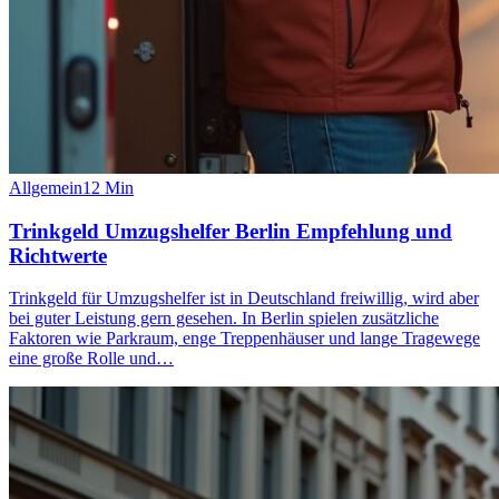
Allgemein
12
Min
Trinkgeld Umzugshelfer Berlin Empfehlung und
Richtwerte
Trinkgeld für Umzugshelfer ist in Deutschland freiwillig, wird aber
bei guter Leistung gern gesehen. In Berlin spielen zusätzliche
Faktoren wie Parkraum, enge Treppenhäuser und lange Tragewege
eine große Rolle und…