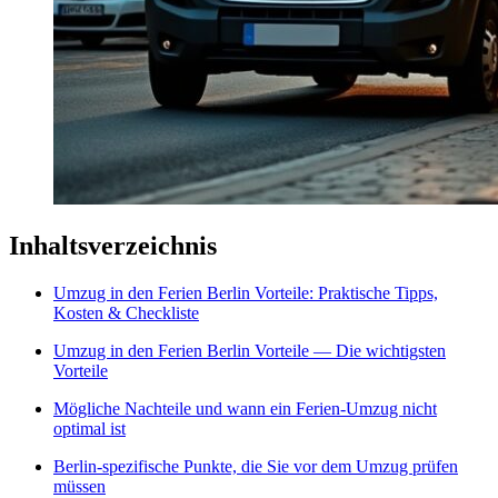
Inhaltsverzeichnis
Umzug in den Ferien Berlin Vorteile: Praktische Tipps,
Kosten & Checkliste
Umzug in den Ferien Berlin Vorteile — Die wichtigsten
Vorteile
Mögliche Nachteile und wann ein Ferien-Umzug nicht
optimal ist
Berlin-spezifische Punkte, die Sie vor dem Umzug prüfen
müssen