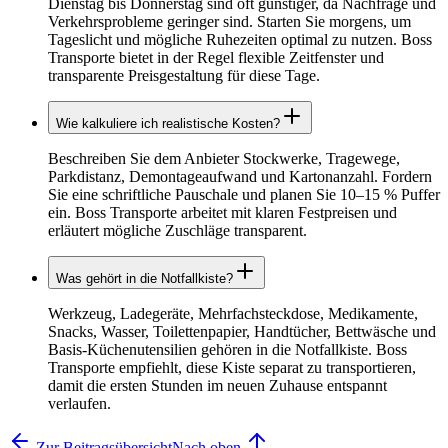
Dienstag bis Donnerstag sind oft günstiger, da Nachfrage und
Verkehrsprobleme geringer sind. Starten Sie morgens, um
Tageslicht und mögliche Ruhezeiten optimal zu nutzen. Boss
Transporte bietet in der Regel flexible Zeitfenster und
transparente Preisgestaltung für diese Tage.
Wie kalkuliere ich realistische Kosten?
Beschreiben Sie dem Anbieter Stockwerke, Tragewege,
Parkdistanz, Demontageaufwand und Kartonanzahl. Fordern
Sie eine schriftliche Pauschale und planen Sie 10–15 % Puffer
ein. Boss Transporte arbeitet mit klaren Festpreisen und
erläutert mögliche Zuschläge transparent.
Was gehört in die Notfallkiste?
Werkzeug, Ladegeräte, Mehrfachsteckdose, Medikamente,
Snacks, Wasser, Toilettenpapier, Handtücher, Bettwäsche und
Basis-Küchenutensilien gehören in die Notfallkiste. Boss
Transporte empfiehlt, diese Kiste separat zu transportieren,
damit die ersten Stunden im neuen Zuhause entspannt
verlaufen.
Zur Beitragsübersicht
Nach oben