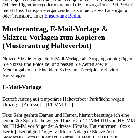
(Mieter, Eigentümer) oder manchmal die Umzugsfirma. Bei Bedarf
bietet Boss Transporte ergänzende Leistungen, etwa Entsorgung
oder Transport, unter
Entsorgung Berlin
.
Musterantrag, E‑Mail-Vorlage &
Skizzen-Vorlagen zum Kopieren
(Musterantrag Halteverbot)
Nutzen Sie die folgende E‑Mail‑Vorlage als Ausgangspunkt; fügen
Sie Skizze und Fotos bei und passen Sie Zeiten sowie
Meterangaben an. Eine klare Skizze mit Nordpfeil reduziert
Rückfragen.
E‑Mail‑Vorlage
Betreff: Antrag auf temporäres Halteverbot / Parkfläche wegen
Umzug – [Adresse] – [TT.MM.JJJJ]
Text: Sehr geehrte Damen und Herren, hiermit beantrage ich eine
temporäre Sperrfläche wegen Umzug am TT.MM.JJJJ von HH:MM
bis HH:MM vor folgender Adresse: [Straße, Hausnummer, 10xxx
Berlin]. Benötigte Länge: [z] Meter. Anlagen: Skizze (mit
Nordpfeil), Foto(s). Kontakt: [Name, Telefon, E‑Mail]. Mit