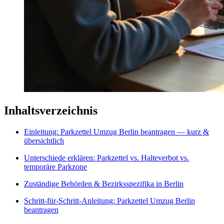
Inhaltsverzeichnis
Einleitung: Parkzettel Umzug Berlin beantragen — kurz &
übersichtlich
Unterschiede erklären: Parkzettel vs. Halteverbot vs.
temporäre Parkzone
Zuständige Behörden & Bezirksspezifika in Berlin
Schritt-für-Schritt-Anleitung: Parkzettel Umzug Berlin
beantragen