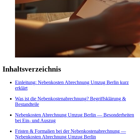
Inhaltsverzeichnis
Einleitung: Nebenkosten Abrechnung Umzug Berlin kurz
erklärt
Was ist die Nebenkostenabrechnung? Begriffsklärung &
Bestandteile
Nebenkosten Abrechnung Umzug Berlin — Besonderheiten
bei Ein- und Auszug
Fristen & Formalien bei der Nebenkostenabrechnung —
Nebenkosten Abrechnung Umzug Berlin