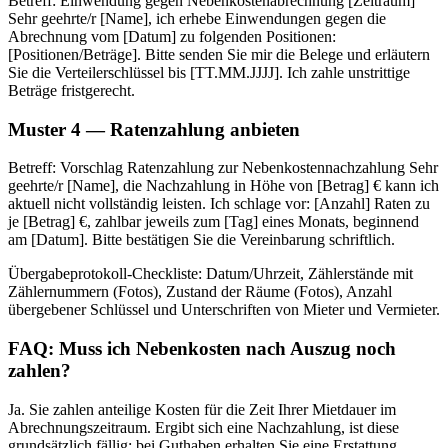
Betreff: Einwendung gegen Nebenkostenabrechnung [Zeitraum]
Sehr geehrte/r [Name], ich erhebe Einwendungen gegen die
Abrechnung vom [Datum] zu folgenden Positionen:
[Positionen/Beträge]. Bitte senden Sie mir die Belege und erläutern
Sie die Verteilerschlüssel bis [TT.MM.JJJJ]. Ich zahle unstrittige
Beträge fristgerecht.
Muster 4 — Ratenzahlung anbieten
Betreff: Vorschlag Ratenzahlung zur Nebenkostennachzahlung Sehr
geehrte/r [Name], die Nachzahlung in Höhe von [Betrag] € kann ich
aktuell nicht vollständig leisten. Ich schlage vor: [Anzahl] Raten zu
je [Betrag] €, zahlbar jeweils zum [Tag] eines Monats, beginnend
am [Datum]. Bitte bestätigen Sie die Vereinbarung schriftlich.
Übergabeprotokoll-Checkliste: Datum/Uhrzeit, Zählerstände mit
Zählernummern (Fotos), Zustand der Räume (Fotos), Anzahl
übergebener Schlüssel und Unterschriften von Mieter und Vermieter.
FAQ: Muss ich Nebenkosten nach Auszug noch
zahlen?
Ja. Sie zahlen anteilige Kosten für die Zeit Ihrer Mietdauer im
Abrechnungszeitraum. Ergibt sich eine Nachzahlung, ist diese
grundsätzlich fällig; bei Guthaben erhalten Sie eine Erstattung.