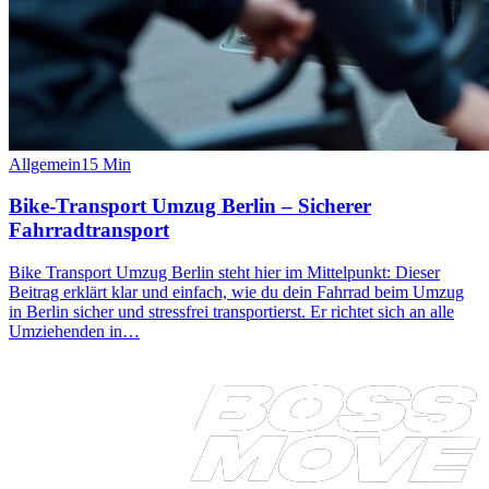
Allgemein
15
Min
Bike-Transport Umzug Berlin – Sicherer
Fahrradtransport
Bike Transport Umzug Berlin steht hier im Mittelpunkt: Dieser
Beitrag erklärt klar und einfach, wie du dein Fahrrad beim Umzug
in Berlin sicher und stressfrei transportierst. Er richtet sich an alle
Umziehenden in…