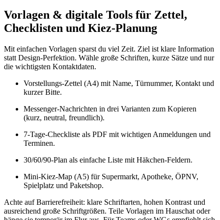
Vorlagen & digitale Tools für Zettel,
Checklisten und Kiez‑Planung
Mit einfachen Vorlagen sparst du viel Zeit. Ziel ist klare Information
statt Design‑Perfektion. Wähle große Schriften, kurze Sätze und nur
die wichtigsten Kontaktdaten.
Vorstellungs‑Zettel (A4) mit Name, Türnummer, Kontakt und
kurzer Bitte.
Messenger‑Nachrichten in drei Varianten zum Kopieren
(kurz, neutral, freundlich).
7‑Tage‑Checkliste als PDF mit wichtigen Anmeldungen und
Terminen.
30/60/90‑Plan als einfache Liste mit Häkchen‑Feldern.
Mini‑Kiez‑Map (A5) für Supermarkt, Apotheke, ÖPNV,
Spielplatz und Paketshop.
Achte auf Barrierefreiheit: klare Schriftarten, hohen Kontrast und
ausreichend große Schriftgrößen. Teile Vorlagen im Hauschat oder
hänge sie temporär im Flur aus. Für Teams oder WGs empfiehlt sich