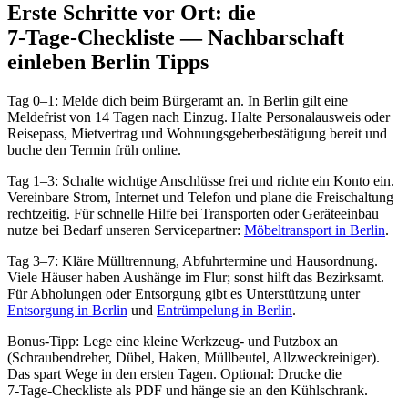
Erste Schritte vor Ort: die
7‑Tage‑Checkliste — Nachbarschaft
einleben Berlin Tipps
Tag 0–1: Melde dich beim Bürgeramt an. In Berlin gilt eine
Meldefrist von 14 Tagen nach Einzug. Halte Personalausweis oder
Reisepass, Mietvertrag und Wohnungsgeberbestätigung bereit und
buche den Termin früh online.
Tag 1–3: Schalte wichtige Anschlüsse frei und richte ein Konto ein.
Vereinbare Strom, Internet und Telefon und plane die Freischaltung
rechtzeitig. Für schnelle Hilfe bei Transporten oder Geräteeinbau
nutze bei Bedarf unseren Servicepartner:
Möbeltransport in Berlin
.
Tag 3–7: Kläre Mülltrennung, Abfuhrtermine und Hausordnung.
Viele Häuser haben Aushänge im Flur; sonst hilft das Bezirksamt.
Für Abholungen oder Entsorgung gibt es Unterstützung unter
Entsorgung in Berlin
und
Entrümpelung in Berlin
.
Bonus‑Tipp: Lege eine kleine Werkzeug‑ und Putzbox an
(Schraubendreher, Dübel, Haken, Müllbeutel, Allzweckreiniger).
Das spart Wege in den ersten Tagen. Optional: Drucke die
7‑Tage‑Checkliste als PDF und hänge sie an den Kühlschrank.