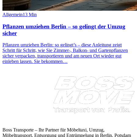
Allgemein
13
Min
Pflanzen umziehen Berlin – so gelingt der Umzug
sicher
Pflanzen umziehen Berlin: so gelingt’s – diese Anleitung zeigt
Schritt für Schritt, wie Sie Zimmer-, Balkon- und Gartenpflanzen
sicher verpacken, transportieren und am neuen Ort wieder gut
einleben lassen. Sie bekommen…
Boss Transporte
– Ihr Partner für Möbeltaxi, Umzug,
Möbeltransport, Entsorgung und Entrümpelung in Berlin, Potsdam