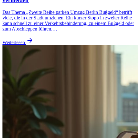
vermeiden
Das Thema „Zweite Reihe parken Umzug Berlin Bußgeld“ betrifft
viele, die in der Stadt umziehen. Ein kurzer Stopp in zweiter Reihe
kann schnell zu einer Verkehrsbehinderung, zu einem Bußgeld oder
zum Abschleppen führen,…
Weiterlesen