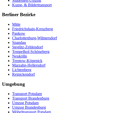
Studenten-Umzug
Kunst- & Bildertransport
Berliner Bezirke
Mitte
Friedrichshain-Kreuzberg
Pankow
Charlottenburg-Wilmersdorf
Spandau
Steglitz-Zehlendorf
Tempelhof-Schöneberg
Neukölln
Treptow-Köpenick
Marzahn-Hellersdorf
Lichtenberg
Reinickendorf
Umgebung
Transport Potsdam
Transport Brandenburg
Umzug Potsdam
Umzug Brandenburg
Möbeltransport Potsdam