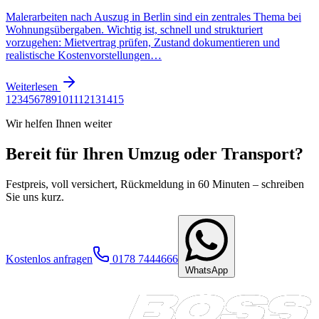
Malerarbeiten nach Auszug in Berlin sind ein zentrales Thema bei
Wohnungsübergaben. Wichtig ist, schnell und strukturiert
vorzugehen: Mietvertrag prüfen, Zustand dokumentieren und
realistische Kostenvorstellungen…
Weiterlesen
1
2
3
4
5
6
7
8
9
10
11
12
13
14
15
Wir helfen Ihnen weiter
Bereit für Ihren Umzug oder Transport?
Festpreis, voll versichert, Rückmeldung in 60 Minuten – schreiben
Sie uns kurz.
Kostenlos anfragen
0178 7444666
WhatsApp