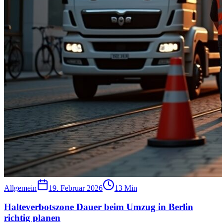
Allgemein
19. Februar 2026
13
Min
Halteverbotszone Dauer beim Umzug in Berlin
richtig planen