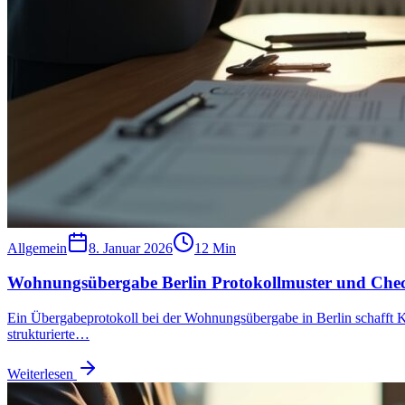
Allgemein
8. Januar 2026
12
Min
Wohnungsübergabe Berlin Protokollmuster und Chec
Ein Übergabeprotokoll bei der Wohnungsübergabe in Berlin schafft Kla
strukturierte…
Weiterlesen