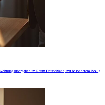
n für Wohnungsübergaben im Raum Deutschland, mit besonderem Bezug